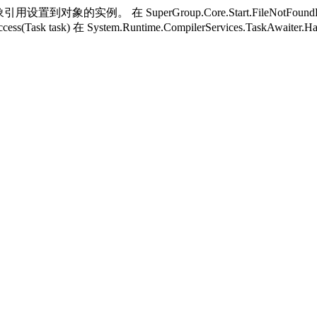
用设置到对象的实例。 在 SuperGroup.Core.Start.FileNotFoundH
ess(Task task) 在 System.Runtime.CompilerServices.TaskAwaiter.H