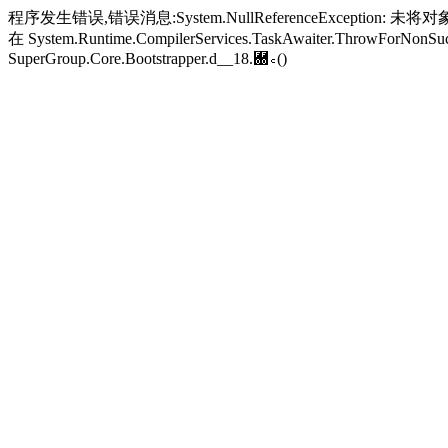
程序发生错误,错误消息:System.NullReferenceException: 未将对象引
在 System.Runtime.CompilerServices.TaskAwaiter.ThrowForNonSucc
SuperGroup.Core.Bootstrapper.
d__18.＀꜀()